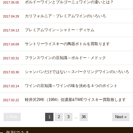
ボルドーワインとブルゴーニュワインの違いとは？
2017.05.05
カリフォルニア・プレミアムワインのいろいろ
2017.04.29
プレミアムワイン～シャトー・ディケム
2017.04.13
サントリーウイスキーの陶器ボトルを買取ります
2017.04.09
フランスワインの豆知識～ボルドー・メドック
2017.03.31
シャンパンだけではない～スパークリングワインのいろいろ
2017.03.30
ワインの豆知識～ワインの味を決める４つのポイント
2017.03.14
軽井沢29年（1984）信濃屋&TWEウイスキー買取致します
2017.02.22
« Prev
1
2
3
...
36
Next »
年別でみる