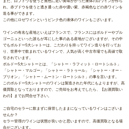
また、白ブドウを使うと無色に近い黄味がかった液体の白ワインが作ら
れ、赤ブドウを使うと透き通った赤や濃い紫、赤褐色などの赤ワインを
造る事ができます。
この他にロゼワインというピンク色の液体のワインもございます。
ワインの有名な産地といえばフランスで、フランスにはボルドーやブル
ゴーニュといった誰もが耳にした事のある産地がございますが、その中
でもボルドー5大シャトーは、こだわりを持ってワイン造りを行ってお
り、世界中で飲まれているワインで、人気が高く中古市場でも高値で取
引されています。
ボルドー5大シャトーとは、「シャトー・ラフィット・ロートシルト」
「シャトー・マルゴー」「シャトー・ラトゥール」「シャトー・オー・
ブリオン」「シャトー・ムートン・ロートシルト」の事を言います。
このボルドー5大シャトーのワインは製造された年代にもよりますが、高
価買取となっておりますので、ご売却をお考えでしたら、【お酒買取い
わの】までお問合せ下さい。
ご自宅のセラーに飲まずに保管したままになっているワインはございま
せんか？
セラー管理のワインは状態が良いかと思いますので、高価買取となる場
合がございます。