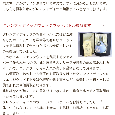
鹿のマークがデザインされていますので、すぐに分かるかと思います。
こちらも買取対象のグレンフィディック陶器ボトルとなっております。
グレンフィディックウェッジウッドボトル買取ます！！
グレンフィディックの陶器ボトルは先ほどご紹
介したボトル以外にも洋食器で有名なウェッジ
ウッドに依頼して作られたボトルを使用したも
のも発売していました。
このボトル、ウェッジウッドを代表するジャス
パーで作られたもので、鹿と蒸留所のレリーフが特徴の高級感あふれる
ボトルで、コレクターからも人気の高いお品物となっております。
【お酒買取いわの】でも何度かお買取りを行ったグレンフィディックの
ウェッジウッドボトルは化粧箱や説明書きなど、販売した当初と同じ状
態であれば高価買取となります。
化粧箱などが無くてもお買取りはできますが、箱有と比べると買取額は
下がってしまいます。
グレンフィディックのウェッジウッドボトルをお持ちでしたら、「一
体、いくらなの？」でも構いません、お気軽にお電話、メールにてお問
合せ下さい！！