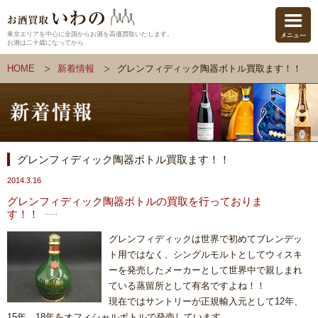
東京エリアを中心に全国からお酒を高価買取いたします。
お酒は二十歳になってから
HOME
新着情報
グレンフィディック陶器ボトル買取ます！！
グレンフィディック陶器ボトル買取ます！！
2014.3.16
グレンフィディック陶器ボトルの買取を行っておりま
す！！
グレンフィディックは世界で初めてブレンデッ
ト用ではなく、シングルモルトとしてウィスキ
ーを発売したメーカーとして世界中で親しまれ
ている蒸留所として有名ですよね！！
現在ではサントリーが正規輸入元として12年、
15年、18年をオフィシャルボトルで発売しています。