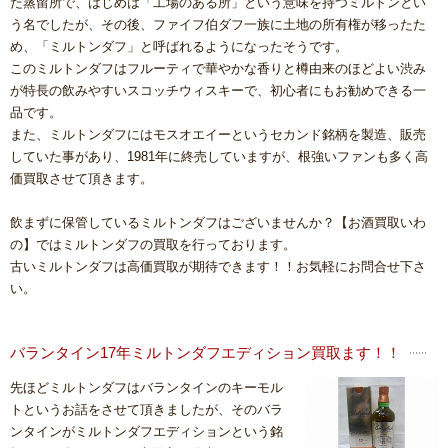
た蒸留所で、はじめは「工場のある所」という意味を持つミルトンとい
う名でしたが、その後、ファイフ伯ダフ一族に土地の所有権が移ったた
め、「ミルトンダフ」と呼ばれるようになったそうです。
このミルトンダフはフルーティで華やかな香りと樽由来のほどよい渋み
が特長の飲みやすいスコッチウィスキーで、初心者にもお勧めできる一
品です。
また、ミルトンダフにはモスオエイーというセカンド銘柄を製造、販売
していた事があり、1981年に終売していますが、根強いファンも多く高
価買取させて頂きます。
飲まずに保管しているミルトンダフはございませんか？【お酒買取いわ
の】ではミルトンダフの買取を行っております。
古いミルトンダフは高価買取が期待できます！！お気軽にお問合せ下さ
い。
バランタイン17年ミルトンダフエディション買取ます！！
先ほどミルトンダフはバランタインのキーモル
トというお話をさせて頂きましたが、そのバラ
ンタインがミルトンダフエディションという銘