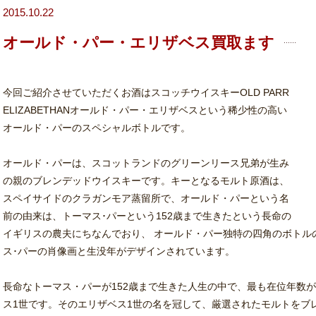
2015.10.22
オールド・パー・エリザベス買取ます
今回ご紹介させていただくお酒はスコッチウイスキーOLD PARR
ELIZABETHANオールド・パー・エリザベスという稀少性の高い
オールド・パーのスペシャルボトルです。
オールド・パーは、スコットランドのグリーンリース兄弟が生み
の親のブレンデッドウイスキーです。キーとなるモルト原酒は、
スペイサイドのクラガンモア蒸留所で、オールド・パーという名
前の由来は、トーマス･パーという152歳まで生きたという長命の
イギリスの農夫にちなんでおり、 オールド・パー独特の四角のボトル
ス･パーの肖像画と生没年がデザインされています。
長命なトーマス・パーが152歳まで生きた人生の中で、最も在位年数
ス1世です。そのエリザベス1世の名を冠して、厳選されたモルトをブ