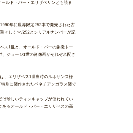
ので、オールド・パー・エリザベサンとも読ま
990年に世界限定252本で発売された古
々しく○○/252とシリアルナンバーが記
ベス1世と、オールド・パーの象徴トー
世、ジョージ1世の肖像画がそれぞれ配さ
は、エリザベス1世当時のルネサンス様
て特別に製作されたベネチアンガラス製で
今では珍しいティンキャップが使われてい
であるオールド・パー・エリザベスの高