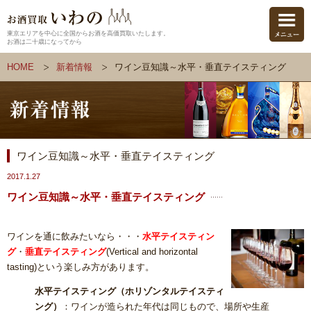
東京エリアを中心に全国からお酒を高価買取いたします。
お酒は二十歳になってから
HOME
新着情報
ワイン豆知識～水平・垂直テイスティング
ワイン豆知識～水平・垂直テイスティング
2017.1.27
ワイン豆知識～水平・垂直テイスティング
ワインを通に飲みたいなら・・・
水平テイスティン
グ
・
垂直テイスティング
(Vertical and horizontal
tasting)という楽しみ方があります。
水平テイスティング（ホリゾンタルテイスティ
ング）
：ワインが造られた年代は同じもので、場所や生産