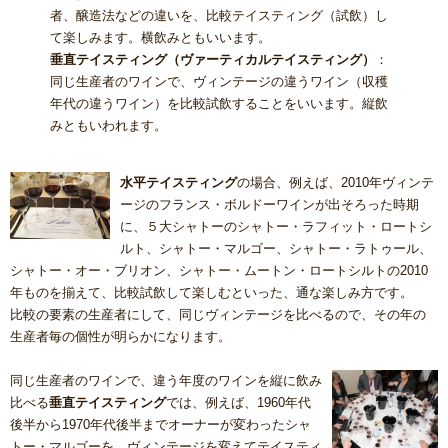
者、醸造法などの違いを、比較テイスティング（試飲）し
て楽しみます。横飲みともいいます。
垂直テイスティング（ヴァーティカルテイスティング）
：
同じ生産者のワインで、ヴィンテージの違うワイン（収穫
年代の違うワイン）を比較試飲することをいいます。縦飲
みともいわれます。
水平テイスティング
の場合、例えば、2010年ヴィンテ
ージのフランス・ボルドーワインが出そろった時期
に、５大シャトーのシャトー・ラフィット・ロートシ
ルト、シャトー・マルゴー、シャトー・ラトゥール、
シャトー・オー・ブリオン、シャトー・ムートン・ロートシルトの2010
年ものを揃えて、比較試飲して楽しむといった、通な楽しみ方です。
比較の要素の生産者にして、同じヴィンテージを比べるので、その年の
生産者毎の個性が明らかになります。
同じ生産者のワインで、違う年度のワインを縦に飲み
比べる
垂直テイスティング
では、例えば、1960年代
後半から1970年代後半までオーナーが変わったシャ
トー・マルゴーを、ヴィンテージを変えてテイスティ