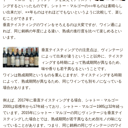
ングするといったものです。シャトー・マルゴーの○○年ものは素晴らし
い出来だが、××年ものはそれほどでもないというように比較して、楽し
むことができます。
垂直テイスティングのワインをそろえるのは大変ですが、ワイン通によ
れば、同じ銘柄の年度による違い、熟成の進行度を比べて楽しめるとい
います。
垂直テイスティングでの注意点は、ヴィンテージ
によって出来が違うということ以外に、テイステ
ィングする時期によって熟成期間が異なるため、
味や香りも若干異なるということです。
ワインは熟成期間というものを重んじますが、テイスティングする時期
によって、熟成期間が異なるため、同じワインでも別モノになっている
場合があります。
例えば、2017年に垂直テイスティングする場合、シャトー・マルゴー
2000は収穫年から17年経っており、シャトー・マルゴー1985は32年経っ
ています。2015年にシャトー・マルゴーの同じヴィンテージを垂直テイ
スティングした場合とでは、熟成期間が若干異なるため別モノの味にな
っていることがあります。つまり、同じ銘柄の同じヴィンテージのワイ