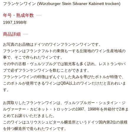
フランケンワイン
(Würzburger Stein Silvaner Kabinett trocken)
年号・熟成年数
1997,1998年
商品詳細
お写真のお品物はドイツのワインフランケンワインです。
フランケンはフランクフルトの東側も一する丘陵地のワイン生産地域の
事で、そこで作られたワインです。
その中の古都・ヴュルツブルグでは観光客も多く訪れ、レストランやパ
ブで必ずフランケンワインを飲むことができます。
フランケンワインの特徴はずんぐりした丸みを帯びたボトルが特徴で、
このボトルが使用できるワインはQBA以上のワインだけだと言われいま
す。
お買取りしたフランケンワインは、ヴュルツブルガー・シュタイン・ジ
ルヴァーナー・カビネット・トロッケンの1997、1998年を外箱付で2本ま
とめてお譲りいただきました。
このワインはユリウスシュピタール醸造所というドイツ国内第2位の規模
を持つ醸造所で造られたワインです。