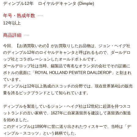
ディンプル12年 ロイヤルデキャンタ
(Dimple)
年号・熟成年数
12年以上
商品詳細
今回、【お酒買取いわの】がお買取りしたお品物は、ジョン・ヘイグ社
のディンプル12年のロイヤルデキャンタと呼ばれるもので、ダールデロ
ップ社とコラボレーションしたオールドボトルです。
ダールデロップ社は当時、錫製品で有名なオランダの会社でその証拠に
ボトルの底面に「ROYAL HOLLAND PEWTER DAALDEROP」と刻まれ
ています。
ディンプルは12年以上熟成のスコッチの分野では、現在世界第4位の販売
量を誇るビックブランドとして知られています。
ディンプルを製造しているジョン・ヘイグ社は12世紀に起源を持つスコ
ットランドの古い家柄で、1627年に自家蒸留所を建設して蒸留酒の製造
を始めました。
このディンプルは1890年に世に送り出されたウィスキーで、当時は「デ
ィンプル・スコッツ」という銘柄でした。