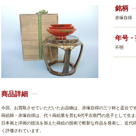
銘柄
赤塚自得 
年号・
不明
商品詳細
今回、お買取させていただいたお品物は、赤塚自得の三ツ杯と盃台で
蒔絵師・赤塚自得は、代々蒔絵業を営む6代平左衛門の息子として生ま
日本画と洋画の技法を加えた蒔絵の技術で斬新な作品を発表し、近代
く評価されています。