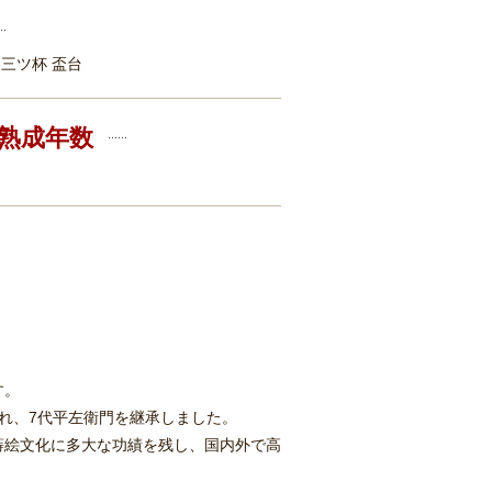
三ツ杯 盃台
熟成年数
す。
れ、7代平左衛門を継承しました。
蒔絵文化に多大な功績を残し、国内外で高