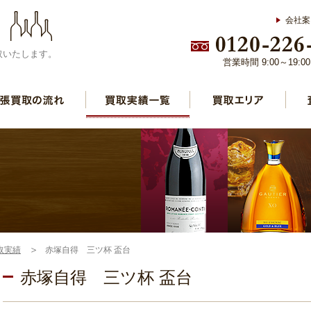
会社案
取いたします。
営業時間 9:00～19:
取実績
赤塚自得 三ツ杯 盃台
赤塚自得 三ツ杯 盃台