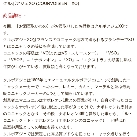
クルボアジェXO
(COURVOISIER XO)
商品詳細
今回、【お酒買取いわの】がお買取りしたお品物はクルボアジェXOで
す。
クルボアジェXOはフランスのコニャック地方で造られるブランデーでXO
とはコニャックの等級を意味しています。
コニャックの等級は「VO(またはVS・スリースター)」→「VSO」
→「VSOP」→「ナポレオン」→「XO」→「エクストラ」の順番に熟成
年数が上がっていき、買取額も高くなっております。
クルボアジェは1805年にエマニュエルクルボアジェによって創業したコ
ニャックメーカーで、ヘネシー、レミー、カミュ、マーテルと並ぶ最高
級コニャックメーカーの1つとして知られています。
創業者エマニュエルはナポレオン1世との面識があり、自身が作ったコニ
ャックをナポレオン1世に献上した事がきっかけで、ナポレオンお墨付き
のコニャックとなり、その後、ナポレオン3世も愛飲した事から、「ル・
コニャック・ド・ナポレオン（ナポレオンのコニャック）」と呼ばれ、
皇室御用達としての地位も得ています。
クルボアジェでは安定した高品質ブドウを使ったコニャック造りを行う