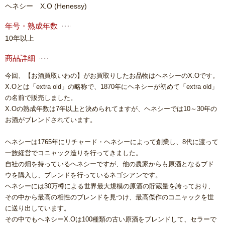
ヘネシー X.O
(Henessy)
年号・熟成年数
10年以上
商品詳細
今回、【お酒買取いわの】がお買取りしたお品物はヘネシーのX.Oです。
X.Oとは「extra old」の略称で、1870年にヘネシーが初めて「extra old」
の名前で販売しました。
X.Oの熟成年数は7年以上と決められてますが、ヘネシーでは10～30年の
お酒がブレンドされています。
ヘネシーは1765年にリチャード・ヘネシーによって創業し、8代に渡って
一族経営でコニャック造りを行ってきました。
自社の畑を持っているヘネシーですが、他の農家からも原酒となるブド
ウを購入し、ブレンドを行っているネゴシアンです。
ヘネシーには30万樽による世界最大規模の原酒の貯蔵量を誇っており、
その中から最高の相性のブレンドを見つけ、最高傑作のコニャックを世
に送り出しています。
その中でもヘネシーX.Oは100種類の古い原酒をブレンドして、セラーで