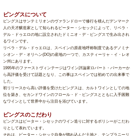
ピングスについて
ピングスはサンテミリオンのヴァランドローで修行を積んだデンマーク
人の天才醸造家として知られるピーター・シセックによって、リベラ・
デル・ドゥエロの地に設立されたドミニオ・デ・ピングスで生み出され
るワインです。
リベラ・デル・ドゥエロは、スペインの原産地呼称制度であるデノミナ
シオン・デ・オリヘン(DO)の産地の一つで、カスティーリャ・イ・レオ
ン州にあります。
1995年のファーストヴィンテージはワイン評論家ロバート・パーカーか
ら高評価を受けて話題となり、この事はスペインでは初めての出来事で
した。
初リリースから高い評価を受けたピングスは、カルトワインとしての地
位を築き、セカンドワインのフロール・ド・ピングスとともに入手困難
なワインとして世界中から注目を浴びています。
ピングスのこだわり
ピングスはピーター・シセックのワイン造りに対するポリシーがこだわ
りとして表れています。
それは、ピーター・シセック自身が惚れ込んだ土地と、テンプラニーリ