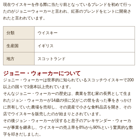
現在ウイスキーを作る際に当たり前となっているブレンドを初めて行っ
たのがジョニーウォーカーと言われ、紅茶のブレンドをヒントに開発さ
れたと言われています。
分類
ウイスキー
生産国
イギリス
地方
スコットランド
ジョニー・ウォーカーについて
ジョニー・ウォーカーは世界的に知られているスコッチウイスキーで200
以上の国々で1億本以上売れています。
そんなジョニー・ウォーカーの歴史は、農業を営む家の長男として生ま
れたジョン・ウォーカーが14歳の頃に父がこの世を去った事をきっかけ
に所有していた農場を売却し、その資産で小さな食料品店を開き、その
店でウイスキーを販売したのが始まりとされています。
その後ジョン・ウォーカーが没すると息子のアレキサンダー・ウォーカ
ーが事業を継承し、ウイスキーの売上率を8%から90%という驚異的な数
字を叩きだしました。