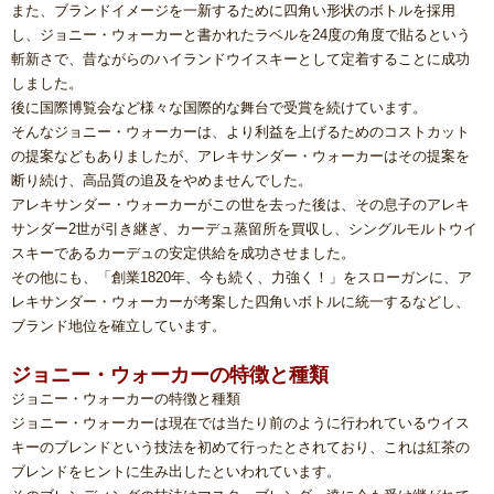
また、ブランドイメージを一新するために四角い形状のボトルを採用
し、ジョニー・ウォーカーと書かれたラベルを24度の角度で貼るという
斬新さで、昔ながらのハイランドウイスキーとして定着することに成功
しました。
後に国際博覧会など様々な国際的な舞台で受賞を続けています。
そんなジョニー・ウォーカーは、より利益を上げるためのコストカット
の提案などもありましたが、アレキサンダー・ウォーカーはその提案を
断り続け、高品質の追及をやめませんでした。
アレキサンダー・ウォーカーがこの世を去った後は、その息子のアレキ
サンダー2世が引き継ぎ、カーデュ蒸留所を買収し、シングルモルトウイ
スキーであるカーデュの安定供給を成功させました。
その他にも、「創業1820年、今も続く、力強く！」をスローガンに、ア
レキサンダー・ウォーカーが考案した四角いボトルに統一するなどし、
ブランド地位を確立しています。
ジョニー・ウォーカーの特徴と種類
ジョニー・ウォーカーの特徴と種類
ジョニー・ウォーカーは現在では当たり前のように行われているウイス
キーのブレンドという技法を初めて行ったとされており、これは紅茶の
ブレンドをヒントに生み出したといわれています。