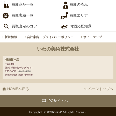
買取商品一覧
買取の流れ
買取実績一覧
買取エリア
買取査定のコツ
お酒の豆知識
新着情報
会社案内・プライバシーポリシー
サイトマップ
いわの美術株式会社
横須賀本店
〒238-0008
神奈川県横須賀市大滝町2丁目21
0120-226-590
※持ち込み要予約
営業時間 9:00～19:00（年中無休）
HOMEへ戻る
ページトップへ
PCサイトへ
Copyright © お酒買取いわの All Rights Reserved.