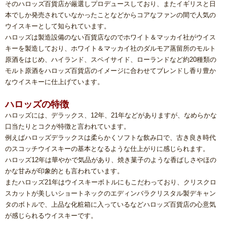
そのハロッズ百貨店が厳選しプロデュースしており、またイギリスと日
本でしか発売されていなかったことなどからコアなファンの間で人気の
ウイスキーとして知られています。
ハロッズは製造設備のない百貨店なのでホワイト＆マッカイ社がウイス
キーを製造しており、ホワイト＆マッカイ社のダルモア蒸留所のモルト
原酒をはじめ、ハイランド、スペイサイド、ローランドなど約20種類の
モルト原酒をハロッズ百貨店のイメージに合わせてブレンドし香り豊か
なウイスキーに仕上げています。
ハロッズの特徴
ハロッズには、デラックス、12年、21年などがありますが、なめらかな
口当たりとコクが特徴と言われています。
例えばハロッズデラックスは柔らかくソフトな飲み口で、古き良き時代
のスコッチウイスキーの基本となるような仕上がりに感じられます。
ハロッズ12年は華やかで気品があり、焼き菓子のような香ばしさやほの
かな甘みが印象的とも言われています。
またハロッズ21年はウイスキーボトルにもこだわっており、クリスクロ
スカットが美しいショートネックのエディンバラクリスタル製デキャン
タのボトルで、上品な化粧箱に入っているなどハロッズ百貨店の心意気
が感じられるウイスキーです。